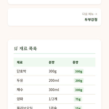
다음 메뉴 →
두부강정
🛒 재료 목록
재료
분량
중량
단호박
300g
300g
두유
200ml
200g
채수
300ml
300g
양파
1/2개
75g
올리브오일
1큰술
15g