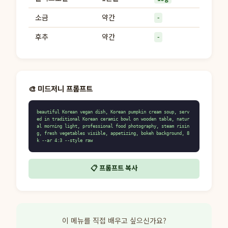
소금
약간
-
후추
약간
-
🎨 미드저니 프롬프트
beautiful Korean vegan dish, Korean pumpkin cream soup, serv
ed in traditional Korean ceramic bowl on wooden table, natur
al morning light, professional food photography, steam risin
g, fresh vegetables visible, appetizing, bokeh background, 8
k --ar 4:3 --style raw
📋 프롬프트 복사
이 메뉴를 직접 배우고 싶으신가요?