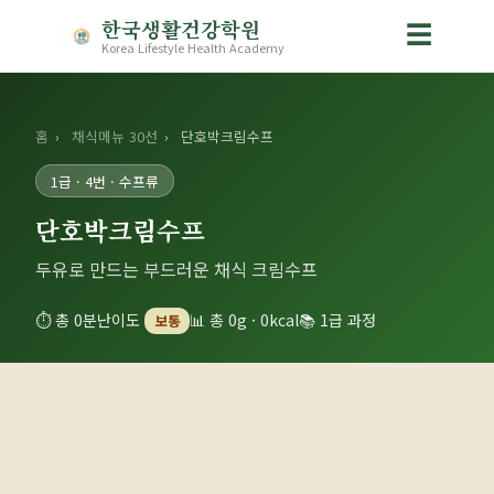
한국생활건강학원
☰
Korea Lifestyle Health Academy
홈
›
채식메뉴 30선
›
단호박크림수프
1급 · 4번 · 수프류
단호박크림수프
두유로 만드는 부드러운 채식 크림수프
⏱ 총 0분
난이도
📊 총 0g · 0kcal
📚 1급 과정
보통